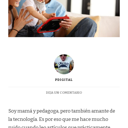
PDIGITAL
EN
DEJA UN COMENTARIO
LA
TECNOLOGÍA
¿AMIGA
Soy mamá y pedagoga, pero también amante de
O
la tecnología. Es por eso que me hace mucho
ENEMIGA
DE
ruido cuando leo artículos que prácticamente