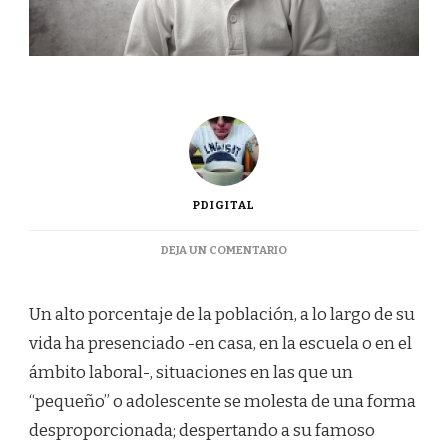
PDIGITAL
EN
DEJA UN COMENTARIO
TRASTORNO
EXPLOSIVO
INTERMITENTE
Un alto porcentaje de la población, a lo largo de su
vida ha presenciado -en casa, en la escuela o en el
ámbito laboral-, situaciones en las que un
“pequeño” o adolescente se molesta de una forma
desproporcionada; despertando a su famoso