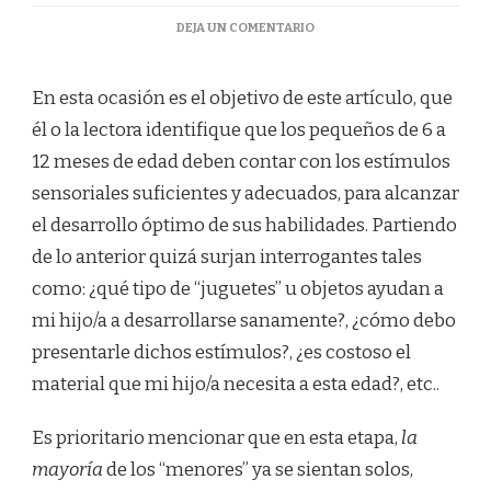
EN
DEJA UN COMENTARIO
EL
“CESTO
DE
En esta ocasión es el objetivo de este artículo, que
LOS
él o la lectora identifique que los pequeños de 6 a
TESOROS”
…
12 meses de edad deben contar con los estímulos
UNA
sensoriales suficientes y adecuados, para alcanzar
ACTIVIDAD
PARA
el desarrollo óptimo de sus habilidades. Partiendo
QUE
de lo anterior quizá surjan interrogantes tales
LOS
NIÑOS
como: ¿qué tipo de “juguetes” u objetos ayudan a
DE
mi hijo/a a desarrollarse sanamente?, ¿cómo debo
6
A
presentarle dichos estímulos?, ¿es costoso el
12
material que mi hijo/a necesita a esta edad?, etc..
MESES
APRENDAN
A
Es prioritario mencionar que en esta etapa,
la
TRAVÉS
DE
mayoría
de los “menores” ya se sientan solos,
SUS