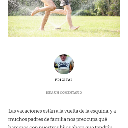
PDIGITAL
EN
DEJA UN COMENTARIO
10
ACTIVIDADES
PARA
Las vacaciones están a la vuelta de la esquina, y a
HACER
muchos padres de familia nos preocupa qué
CON
TUS
haremos con nuestros hijos ahora que tendrán