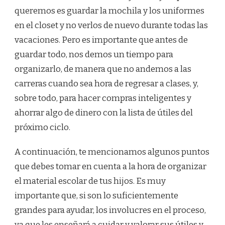
MATERIALES
queremos es guardar la mochila y los uniformes
ESCOLARES
AL
en el closet y no verlos de nuevo durante todas las
TERMINAR
vacaciones. Pero es importante que antes de
EL
AÑO
guardar todo, nos demos un tiempo para
ESCOLAR?
organizarlo, de manera que no andemos a las
carreras cuando sea hora de regresar a clases, y,
sobre todo, para hacer compras inteligentes y
ahorrar algo de dinero con la lista de útiles del
próximo ciclo.
A continuación, te mencionamos algunos puntos
que debes tomar en cuenta a la hora de organizar
el material escolar de tus hijos. Es muy
importante que, si son lo suficientemente
grandes para ayudar, los involucres en el proceso,
ya que les enseñará a cuidar y valorar sus útiles y