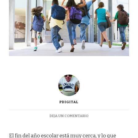
PDIGITAL
EN
DEJA UN COMENTARIO
¿CÓMO
ORGANIZAR
LOS
El fin del año escolar está muy cerca, y lo que