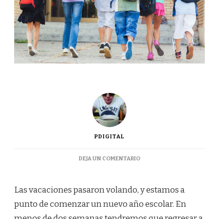
PDIGITAL
EN
DEJA UN COMENTARIO
¿CÓMO
PREPARARSE
PARA
Las vacaciones pasaron volando, y estamos a
EL
punto de comenzar un nuevo año escolar. En
REGRESO
A
menos de dos semanas tendremos que regresar a