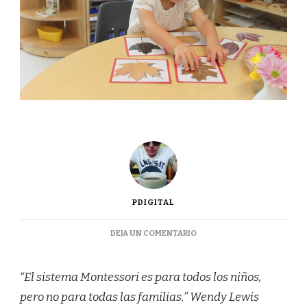
PDIGITAL
EN
DEJA UN COMENTARIO
EL
MÉTODO
MONTESSORI,
“El sistema Montessori es para todos los niños,
¿ES
pero no para todas las familias.” Wendy Lewis
EL