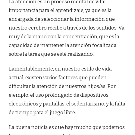
La atención es un proceso mental de vital
LA
importancia para el aprendizaje, ya que es la
ATENCIÓN
EN
encargada de seleccionar la información que
NUESTROS
nuestro cerebro recibe a través de los sentidos. Va
HIJOS
POR
muy de la mano con la concentración, que es la
MEDIO
capacidad de mantener la atención focalizada
DEL
JUEGO?
sobre la tarea que se esté realizando.
Lamentablemente, en nuestro estilo de vida
actual, existen varios factores que pueden
dificultar la atención de nuestros hijos/as. Por
ejemplo, el uso prolongado de dispositivos
electrónicos y pantallas, el sedentarismo, y la falta
de tiempo para el juego libre.
La buena noticia es que hay mucho que podemos