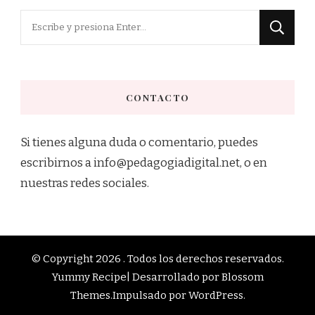
¿Buscas
algo?
CONTACTO
Si tienes alguna duda o comentario, puedes
escribirnos a info@pedagogiadigital.net, o en
nuestras redes sociales.
© Copyright 2026
. Todos los derechos reservados.
Yummy Recipe| Desarrollado por
Blossom
Themes
.Impulsado por
WordPress
.